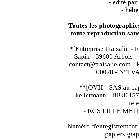
- édité par 
- héb
Feng Shui
Toutes les photographies
toute reproduction sans 
*[Entreprise Fraisalie - 
Sapin - 39600 Arbois -
contact@fraisalie.com - 
00020 - N°TVA
**[OVH - SAS au capi
kellermann - BP 801
tél
- RCS LILLE METR
Numéro d'enregistremen
papiers gra