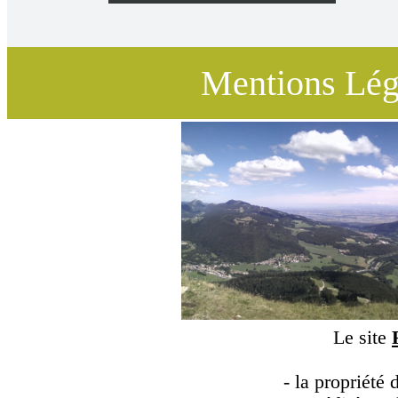
Design
Mentions Lég
Accueil
Home Staging
Seconde Vie
Le site
Créatif
- la propriété 