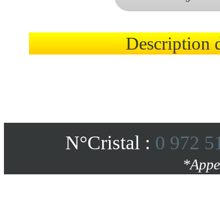
Description d
N°Cristal :
0 972 5
*Appe