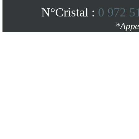
N°Cristal :
0 972 5
*Appe