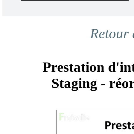
Ranger
Retour 
Récurer
Prestation d'i
Réparer
Staging - réo
Rafraichir
Réorganiser